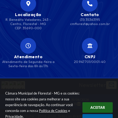
Localização
Contato
R. Benedito Valadares, 243 -
(31) 35363195
Centro, Florestal - MG
cmflorest@yahoo.com.br
CEP: 35690-000
Atendimento
CNPJ
Atendimento de Segunda-feira a
20.947.701/0001-40
Sexta-feira das 8h às 17h
Newsletter
Câmara Municipal de Florestal - MG e os cookies:
nosso site usa cookies para melhorar a sua
Versão do Sistema:
3.5.3 - 19/06/2026
Portal atualizado em:
06/08/2026 15:35
Dados Abertos
experiência de navegação. Ao continuar você
ACEITAR
concorda com a nossa
Política de Cookies
e
© Copyright Instar - 2006-2026. Todos os direitos
Privacidade
.