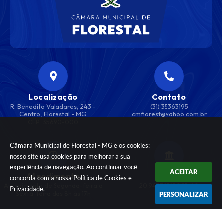
Localização
Contato
R. Benedito Valadares, 243 -
(31) 35363195
Centro, Florestal - MG
cmflorest@yahoo.com.br
CEP: 35690-000
Câmara Municipal de Florestal - MG e os cookies:
nosso site usa cookies para melhorar a sua
experiência de navegação. Ao continuar você
ACEITAR
Atendimento
CNPJ
concorda com a nossa
Política de Cookies
e
Atendimento de Segunda-feira a
20.947.701/0001-40
Privacidade
.
Sexta-feira das 8h às 17h
PERSONALIZAR