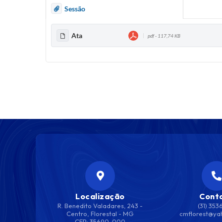
Sessão
Ata
pdf - 117,74 KB
Localização
Cont
R. Benedito Valadares, 243 -
(31) 353
Centro, Florestal - MG
cmflorest@ya
CEP: 35690-000