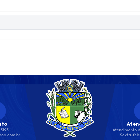
ato
Aten
63195
Atendimento d
hoo.com.br
Sexta-feir