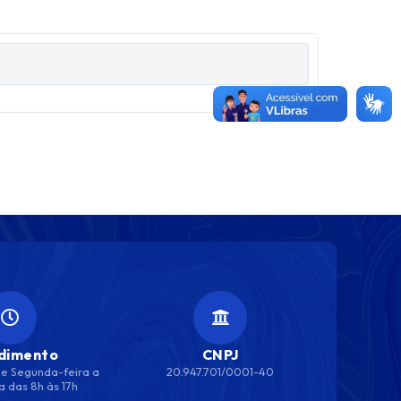
dimento
CNPJ
e Segunda-feira a
20.947.701/0001-40
a das 8h às 17h