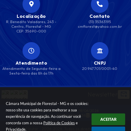
Localização
Contato
R. Benedito Valadares, 243 -
(31) 35363195
Centro, Florestal - MG
cmflorest@yahoo.com.br
CEP: 35690-000
Atendimento
CNPJ
Atendimento de Segunda-feira a
20.947.701/0001-40
Sexta-feira das 8h às 17h
Newsletter
Câmara Municipal de Florestal - MG e os cookies:
nosso site usa cookies para melhorar a sua
Versão do Sistema:
3.5.3 - 19/06/2026
Portal atualizado em:
07/08/2026 14:56
Dados Abertos
experiência de navegação. Ao continuar você
ACEITAR
concorda com a nossa
Política de Cookies
e
© Copyright Instar - 2006-2026. Todos os direitos
Privacidade
.