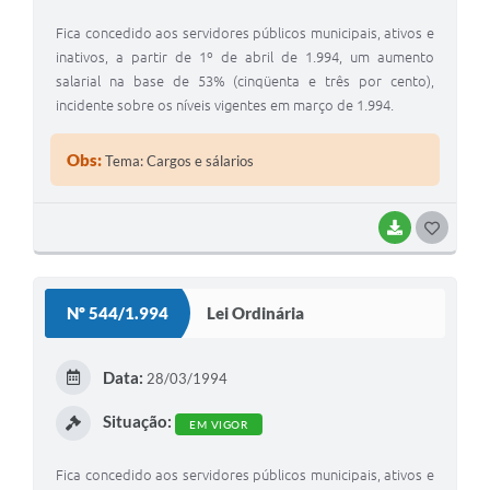
Fica concedido aos servidores públicos municipais, ativos e
inativos, a partir de 1º de abril de 1.994, um aumento
salarial na base de 53% (cinqüenta e três por cento),
incidente sobre os níveis vigentes em março de 1.994.
Obs:
Tema: Cargos e sálarios
BAIXAR
G
O
S
Nº 544/1.994
Lei Ordinária
T
E
Data:
28/03/1994
I
Situação:
EM VIGOR
Fica concedido aos servidores públicos municipais, ativos e