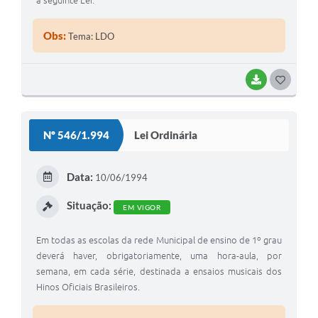
Obs:
Tema: LDO
BAIXAR
G
O
S
Nº 546/1.994
Lei Ordinária
T
E
Data:
10/06/1994
I
Situação:
EM VIGOR
Em todas as escolas da rede Municipal de ensino de 1º grau
deverá haver, obrigatoriamente, uma hora-aula, por
semana, em cada série, destinada a ensaios musicais dos
Hinos Oficiais Brasileiros.