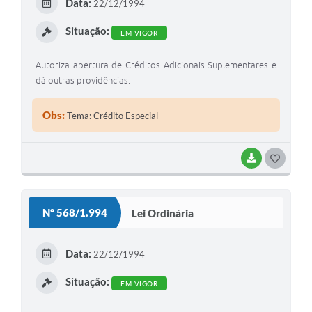
Data:
22/12/1994
I
Situação:
EM VIGOR
Autoriza abertura de Créditos Adicionais Suplementares e
dá outras providências.
Obs:
Tema: Crédito Especial
BAIXAR
G
O
S
Nº 568/1.994
Lei Ordinária
T
E
Data:
22/12/1994
I
Situação:
EM VIGOR