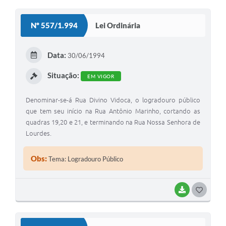
O
S
Nº 557/1.994
Lei Ordinária
T
E
Data:
30/06/1994
I
Situação:
EM VIGOR
Denominar-se-á Rua Divino Vidoca, o logradouro público
que tem seu início na Rua Antônio Marinho, cortando as
quadras 19,20 e 21, e terminando na Rua Nossa Senhora de
Lourdes.
Obs:
Tema: Logradouro Público
BAIXAR
G
O
S