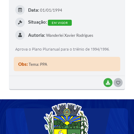
E
Data:
01/01/1994
I
Situação:
EM VIGOR
Autoria:
Wanderlei Xavier Rodrigues
Aprova o Plano Plurianual para o triênio de 1994/1996.
Obs:
Tema: PPA
BAIXAR
G
O
S
T
E
I