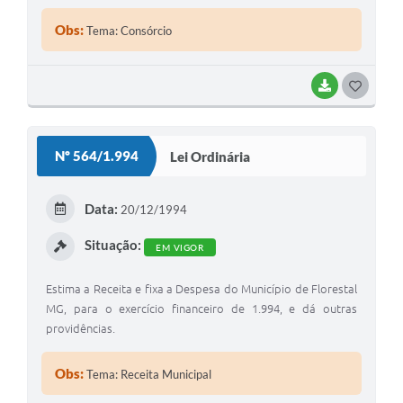
Obs:
Tema: Consórcio
BAIXAR
G
O
S
Nº 564/1.994
Lei Ordinária
T
E
Data:
20/12/1994
I
Situação:
EM VIGOR
Estima a Receita e fixa a Despesa do Município de Florestal
MG, para o exercício financeiro de 1.994, e dá outras
providências.
Obs:
Tema: Receita Municipal