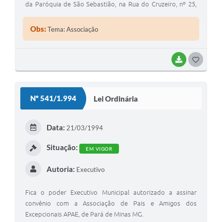
da Paróquia de São Sebastião, na Rua do Cruzeiro, nº 25,
em Florestal MG.
Obs:
Tema: Associação
BAIXAR
G
O
S
Nº 541/1.994
Lei Ordinária
T
E
Data:
21/03/1994
I
Situação:
EM VIGOR
Autoria:
Executivo
Fica o poder Executivo Municipal autorizado a assinar
convênio com a Associação de Pais e Amigos dos
Excepcionais APAE, de Pará de Minas MG.