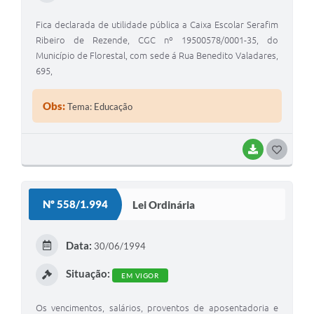
Fica declarada de utilidade pública a Caixa Escolar Serafim
Ribeiro de Rezende, CGC nº 19500578/0001-35, do
Município de Florestal, com sede á Rua Benedito Valadares,
695,
Obs:
Tema: Educação
BAIXAR
G
O
S
Nº 558/1.994
Lei Ordinária
T
E
Data:
30/06/1994
I
Situação:
EM VIGOR
Os vencimentos, salários, proventos de aposentadoria e