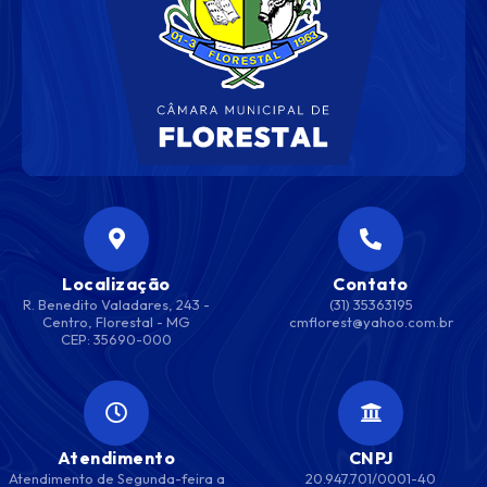
Localização
Contato
R. Benedito Valadares, 243 -
(31) 35363195
Centro, Florestal - MG
cmflorest@yahoo.com.br
CEP: 35690-000
Atendimento
CNPJ
Atendimento de Segunda-feira a
20.947.701/0001-40