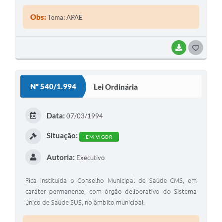
Obs:
Tema: APAE
BAIXAR
G
O
S
Nº 540/1.994
Lei Ordinária
T
E
Data:
07/03/1994
I
Situação:
EM VIGOR
Autoria:
Executivo
Fica instituída o Conselho Municipal de Saúde CMS, em
caráter permanente, com órgão deliberativo do Sistema
único de Saúde SUS, no âmbito municipal.