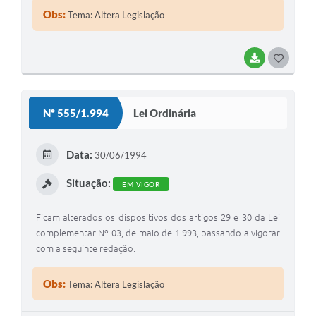
Obs:
Tema: Altera Legislação
BAIXAR
G
O
S
Nº 555/1.994
Lei Ordinária
T
E
Data:
30/06/1994
I
Situação:
EM VIGOR
Ficam alterados os dispositivos dos artigos 29 e 30 da Lei
complementar Nº 03, de maio de 1.993, passando a vigorar
com a seguinte redação:
Obs:
Tema: Altera Legislação