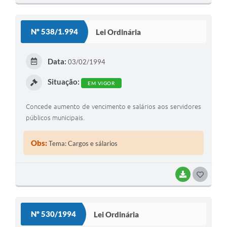
O
S
Nº 538/1.994
Lei Ordinária
T
E
Data:
03/02/1994
I
Situação:
EM VIGOR
Concede aumento de vencimento e salários aos servidores
públicos municipais.
Obs:
Tema: Cargos e sálarios
BAIXAR
G
O
S
Nº 530/1994
Lei Ordinária
T