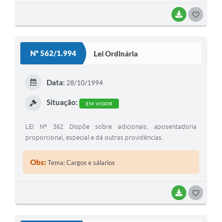
BAIXAR
G
O
S
Nº 562/1.994
Lei Ordinária
T
E
Data:
28/10/1994
I
Situação:
EM VIGOR
LEI Nº 562 Dispõe sobre adicionais, aposentadoria
proporcional, especial e dá outras providências.
Obs:
Tema: Cargos e sálarios
BAIXAR
G
O