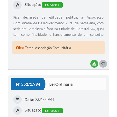
Situação:
EM VIGOR
Fica declarada de utilidade pública, a Associação
Comunitária de Desenvolvimento Rural de Gameleira, com
sede em Gameleira e foro na Cidade de Florestal MG, q eu
tem como finalidade, o funcionamento de um conselho
para promover um desenvolvimento e a socialização da
comunidade, fundada em 14 de abril de 1.979.
Obs:
Tema: Associação Comunitária
BAIXAR
G
O
S
Nº 552/1.994
Lei Ordinária
T
E
Data:
23/06/1994
I
Situação:
EM VIGOR