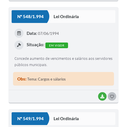
O
S
Nº 548/1.994
Lei Ordinária
T
E
Data:
07/06/1994
I
Situação:
EM VIGOR
Concede aumento de vencimentos e salários aos servidores
públicos municipais.
Obs:
Tema: Cargos e sálarios
BAIXAR
G
O
S
Nº 549/1.994
Lei Ordinária
T