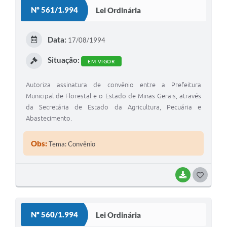
S
Nº 561/1.994
Lei Ordinária
T
E
Data:
17/08/1994
I
Situação:
EM VIGOR
Autoriza assinatura de convênio entre a Prefeitura
Municipal de Florestal e o Estado de Minas Gerais, através
da Secretária de Estado da Agricultura, Pecuária e
Abastecimento.
Obs:
Tema: Convênio
BAIXAR
G
O
S
Nº 560/1.994
Lei Ordinária
T