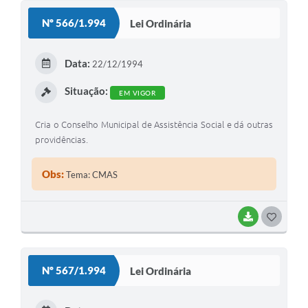
S
Nº 566/1.994
Lei Ordinária
T
E
Data:
22/12/1994
I
Situação:
EM VIGOR
Cria o Conselho Municipal de Assistência Social e dá outras
providências.
Obs:
Tema: CMAS
BAIXAR
G
O
S
Nº 567/1.994
Lei Ordinária
T
E