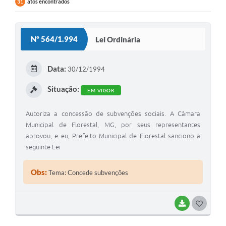
atos encontrados
31
Nº 564/1.994
Lei Ordinária
Data:
30/12/1994
Situação:
EM VIGOR
Autoriza a concessão de subvenções sociais. A Câmara
Municipal de Florestal, MG, por seus representantes
aprovou, e eu, Prefeito Municipal de Florestal sanciono a
seguinte Lei
Obs:
Tema: Concede subvenções
BAIXAR
G
O