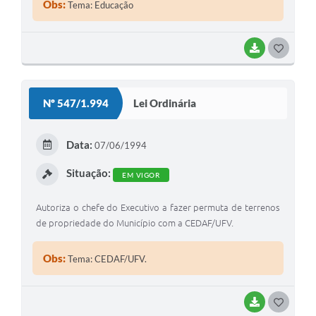
Obs:
Tema: Educação
BAIXAR
G
O
S
Nº 547/1.994
Lei Ordinária
T
E
Data:
07/06/1994
I
Situação:
EM VIGOR
Autoriza o chefe do Executivo a fazer permuta de terrenos
de propriedade do Município com a CEDAF/UFV.
Obs:
Tema: CEDAF/UFV.
BAIXAR
G