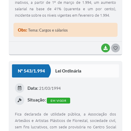
inativos, a partir de 1º de março de 1.994, um aumento
salarial na base de 41% (quarenta e um por cento),
incidente sobre os níveis vigentes em fevereiro de 1.994.
Obs:
Tema: Cargos e sálarios
BAIXAR
G
O
S
Nº 543/1.994
Lei Ordinária
T
E
Data:
21/03/1994
I
Situação:
EM VIGOR
Fica declarada de utilidade pública, a Associação dos
Artesãos e Artistas Plásticos de Florestal, sociedade civil,
sem fins lucrativos, com sede provisória no Centro Social