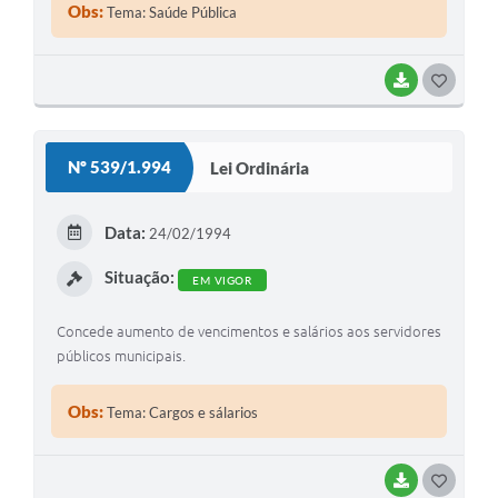
Obs:
Tema: Saúde Pública
BAIXAR
G
O
S
Nº 539/1.994
Lei Ordinária
T
E
Data:
24/02/1994
I
Situação:
EM VIGOR
Concede aumento de vencimentos e salários aos servidores
públicos municipais.
Obs:
Tema: Cargos e sálarios
BAIXAR
G