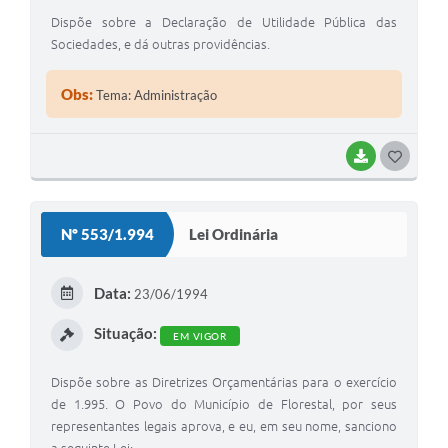
Dispõe sobre a Declaração de Utilidade Pública das
Sociedades, e dá outras providências.
Obs:
Tema: Administração
BAIXAR
G
O
S
Nº 553/1.994
Lei Ordinária
T
E
Data:
23/06/1994
I
Situação:
EM VIGOR
Dispõe sobre as Diretrizes Orçamentárias para o exercício
de 1.995. O Povo do Município de Florestal, por seus
representantes legais aprova, e eu, em seu nome, sanciono
a seguinte Lei: