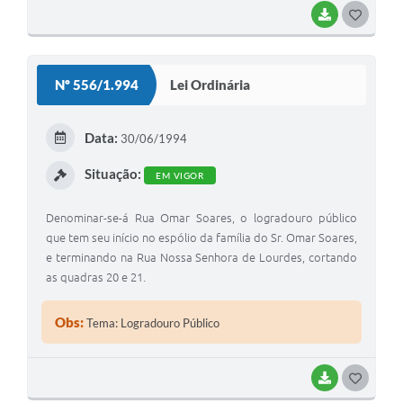
BAIXAR
G
O
S
Nº 556/1.994
Lei Ordinária
T
E
Data:
30/06/1994
I
Situação:
EM VIGOR
Denominar-se-á Rua Omar Soares, o logradouro público
que tem seu início no espólio da família do Sr. Omar Soares,
e terminando na Rua Nossa Senhora de Lourdes, cortando
as quadras 20 e 21.
Obs:
Tema: Logradouro Público
BAIXAR
G