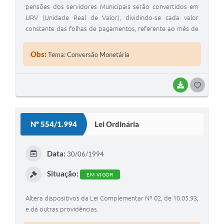
pensões dos servidores Municipais serão convertidos em
URV (Unidade Real de Valor), dividindo-se cada valor
constante das folhas de pagamentos, referente ao mês de
maio de 1.994, pelo equivalente á URV no dia 31
Obs:
Tema: Conversão Monetária
BAIXAR
G
O
S
Nº 554/1.994
Lei Ordinária
T
E
Data:
30/06/1994
I
Situação:
EM VIGOR
Altera dispositivos da Lei Complementar Nº 02, de 10.05.93,
e dá outras providências.