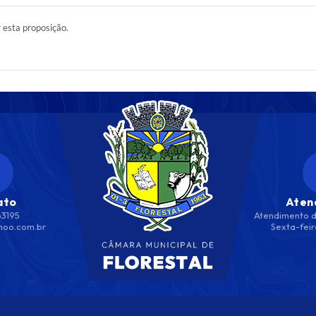
r esta proposição.
ato
Aten
63195
Atendimento d
hoo.com.br
Sexta-feir