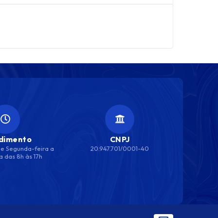
dimento
CNPJ
e Segunda-feira a
20.947.701/0001-40
a das 8h às 17h