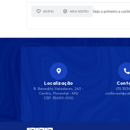
Seja o primeiro a curti
GOSTEI
NÃO GOSTEI
Localização
Cont
R. Benedito Valadares, 243 -
(31) 353
Centro, Florestal - MG
cmflorest@ya
CEP: 35690-000