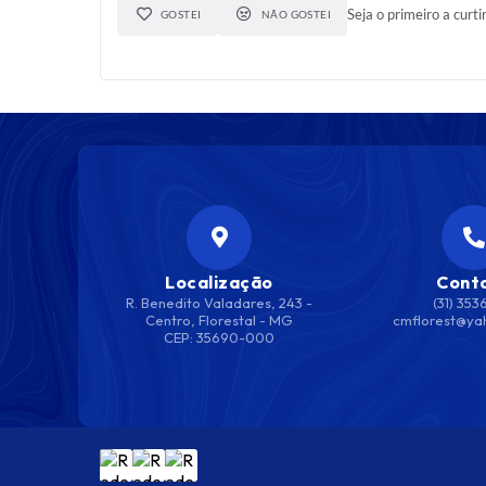
Seja o primeiro a curti
GOSTEI
NÃO GOSTEI
Localização
Cont
R. Benedito Valadares, 243 -
(31) 353
Centro, Florestal - MG
cmflorest@ya
CEP: 35690-000