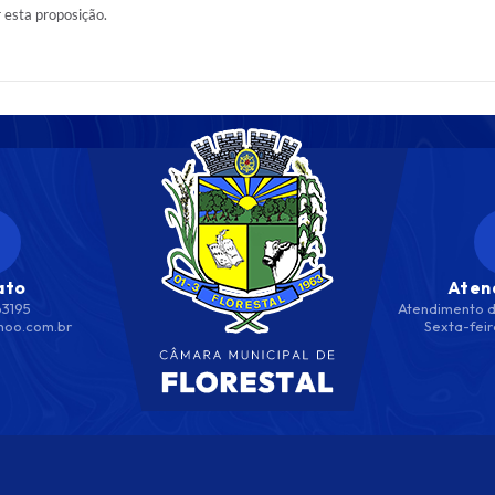
r esta proposição.
ato
Aten
63195
Atendimento d
hoo.com.br
Sexta-feir