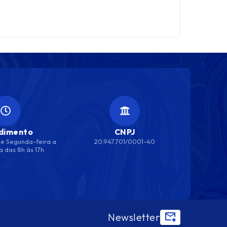
dimento
CNPJ
e Segunda-feira a
20.947.701/0001-40
a das 8h às 17h
Newsletter